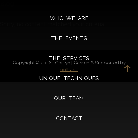
Blog
Skip
Skip
to
to
WHO WE ARE
primary
main
Sorry, no content matched your criteria.
navigation
content
THE EVENTS
THE SERVICES
Copyright © 2026 · Caitlyn | Carried & Supported by
botLane
UNIQUE TECHNIQUES
OUR TEAM
CONTACT